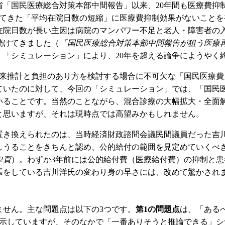
省「国民医療総合対策本部中間報告」以来、20年間も医療費抑
れてきた「平均在院日数の短縮」に医療費抑制効果がないことを
在院日数が長い主因は病院のマンパワー不足と老人・障害者の
続けてきました（
「国民医療総合対策本部中間報告が狙う医療再編
。「シミュレーション」により、20年を超える論争にようやく
の将来推計と負担のあり方を検討する場合に不可欠な「国民医療
ていたのに対して、今回の「シミュレーション」では、「国民
ていることです。当然のことながら、混合診療の大幅拡大・全面
と思いますが、それは現時点では高望みかもしれません。
に置き換えられたのは、当時経済財政諮問会議民間議員だった
しうることをきちんと認め、公的給付の範囲を見定めていくべ
2頁
）。わずか3年前には公的給付費（医療給付費）の抑制と
張をしている吉川洋氏の変わり身の早さには、改めて驚かされ
ません。主な問題点は以下の3つです。
第1の問題点
は、「ある
示していますが、そのなかで「一番ありそうと推論できる」シナ