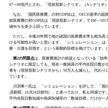
67～69兆円とされ、「現状投影シナリオ」（Aシナリオ）
なお、「国民医療費」の対GDP比は、OECD基準の総
総医療費の対GDP比は「現状投影シナリオ」で100～102
値96％を多少上回っています。
ただし、今後20年間で他の諸国の医療費水準も相当
ける可能性が高いと思います。「シミュレーション」は
療・介護を目指す」という画期的目標を掲げています。
第2の問題点
は、医療費推計の前提となっている「効率
シナリオに限定しても、現在一般病床の平均在院日数が2
者を（現状投影シナリオから）50万人も減らし、代わり
ています。
川渕孝一氏は、「シミュレーション」を評して、「国
済新聞」10月24日朝刊）
」と述べており、私も同感です
平均在院日数短縮や病床削減等の「数値目標」だけが一