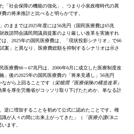
た「社会保障の機能の強化」、つまり小泉政権時代の異
療費の将来推計と比べると明らかです。
のままでは2025年度には56兆円（国民医療費は65兆
済財政諮問会議民間議員提案のより厳しい改革を実施すれ
は、2025年の国民医療費は、「現状投影シナリオ」で66
05年「試案」と異なり、医療費総額を抑制するシナリオは示さ
療費66～67兆円は、2006年6月に成立した医療制度改
」後の2025年の国民医療費の「将来見通し」56兆円
ずかながら上回ることです（
栄畑潤『医療保険の構造改革』
効果を厚生労働省がコッソリ取り下げたためか、単なる計
、逆に増加することを初めて公式に認めたことです。権
認識が人々の間に出来上がってきた」（
「医療介護CBニ
思います。