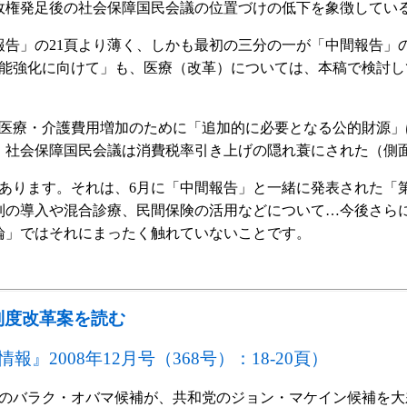
政権発足後の社会保障国民会議の位置づけの低下を象徴してい
報告」の21頁より薄く、しかも最初の三分の一が「中間報告
の機能強化に向けて」も、医療（改革）については、本稿で検討
、医療・介護費用増加のために「追加的に必要となる公的財源
、社会保障国民会議は消費税率引き上げの隠れ蓑にされた（側
があります。それは、6月に「中間報告」と一緒に発表された「
制の導入や混合診療、民間保険の活用などについて…今後さら
論」ではそれにまったく触れていないことです。
制度改革案を読む
』2008年12月号（368号）：18-20頁）
党のバラク・オバマ候補が、共和党のジョン・マケイン候補を大