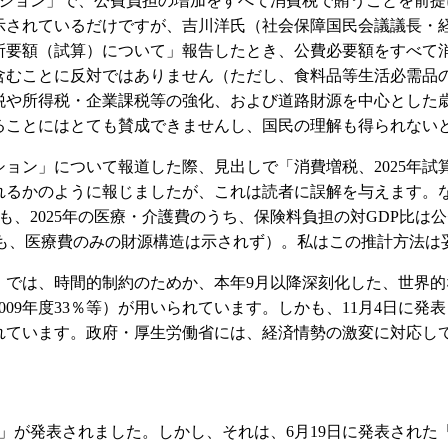
ション」で、公費負担の増加をすべて消費税で賄うことを前提
されているだけですが、吉川洋氏（社会保障国民会議議長・経
的所要額（試算）について」報告したとき、公費必要額をすべて
含むことに反対ではありません（ただし、食料品等生活必需品
税や所得税・企業課税等の強化、および道路財源を中心とした
ることにはとても賛成できませんし、国民の理解も得られない
ション」について報道した際、見出しで「消費増税、2025年試
れるかのように報じましたが、これは読者に誤解を与えます。
、2025年の医療・介護費のうち、保険料負担の対GDP比は
の場合も、医療費のみの財源構造は示されず）。私はこの推計方法
」では、時間的制約のためか、本年9月以降深刻化した、世界
2009年度33％等）が用いられています。しかも、11月4日に
れています。政府・厚生労働省には、経済情勢の激変に対応し
告」が発表されました。しかし、それは、6月19日に発表され