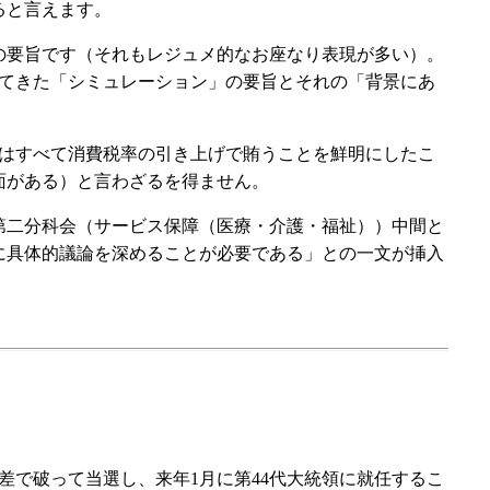
ると言えます。
」の要旨です（それもレジュメ的なお座なり表現が多い）。
してきた「シミュレーション」の要旨とそれの「背景にあ
」はすべて消費税率の引き上げで賄うことを鮮明にしたこ
面がある）と言わざるを得ません。
第二分科会（サービス保障（医療・介護・福祉））中間と
に具体的議論を深めることが必要である」との一文が挿入
差で破って当選し、来年1月に第44代大統領に就任するこ