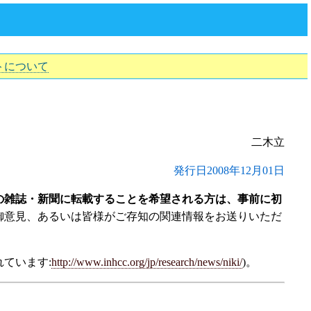
トについて
二木立
発行日2008年12月01日
の雑誌・新聞に転載することを希望される方は、事前に初
御意見、あるいは皆様がご存知の関連情報をお送りいただ
ています:
http://www.inhcc.org/jp/research/news/niki/
)。