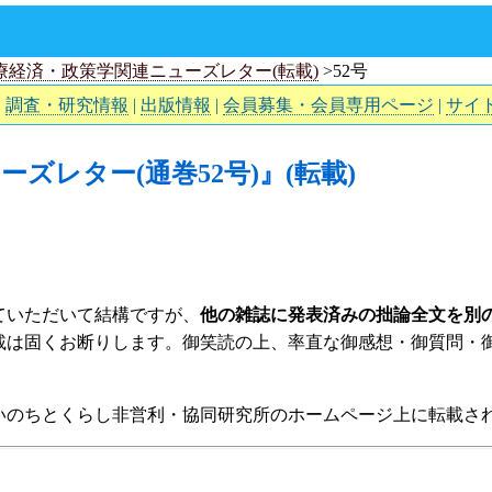
療経済・政策学関連ニューズレター(転載)
>52号
|
調査・研究情報
|
出版情報
|
会員募集・会員専用ページ
|
サイ
ズレター(通巻52号)』(転載)
ていただいて結構ですが、
他の雑誌に発表済みの拙論全文を別
載は固くお断りします。御笑読の上、率直な御感想・御質問・
いのちとくらし非営利・協同研究所のホームページ上に転載され