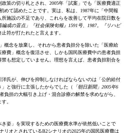
制政策の切り札とされ、2005年「試案」でも「医療費適正
初めて認めたことです。実は、私は、1987年に「中間報
入所施設の不足であり、これらを改善して平均在院日数を
成の盲点」『社会保険旬報』1591号、1987。『リハビ
終止符が打たれたと言えます。
費」概念を放棄し、それから患者負担分を除いた「医療給
医療費」概念を復活させ、しかも国民医療費中の患者負担
解禁も想定していません。理想を言えば、患者負担割合を
吉川洋氏が、伸びを抑制しなければならないのは「公的給付
き」と強行に主張したからでした（
「朝日新聞」2005年6
患者負担の大幅引き上げ・混合診療の解禁を求めながら、
ます。
べき姿」を実現するための医療費水準が依然低いことで
リオとされているB2シナリオの2025年の国民医療費は