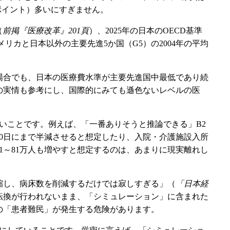
％ポイント）多いにすぎません。
（
前掲『医療改革』201頁
）、2025年の日本のOECD基準
メリカと日本以外の主要先進5か国（G5）の2004年の平均
場合でも、日本の医療費水準が主要先進国中最低であり続
の実情も参考にし、国際的にみても遜色ないレベルの医
。
いことです。例えば、「一番ありそうと推論できる」B2
10日にまで半減させると想定したり、入院・介護施設入所
1～81万人も増やすと想定するのは、あまりに現実離れし
縮し、病床数を削減するだけでは寂しすぎる」（
「日本経
転換が行われないまま、「シミュレーション」に含まれた
の「患者難民」が発生する危険があります。