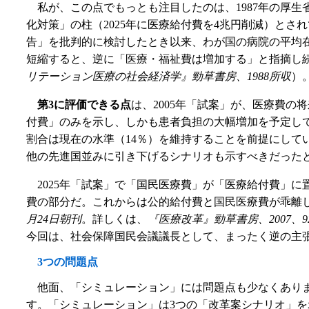
私が、この点でもっとも注目したのは、1987年の厚生
化対策」の柱（2025年に医療給付費を4兆円削減）とさ
告」を批判的に検討したとき以来、わが国の病院の平均
短縮すると、逆に「医療・福祉費は増加する」と指摘し
リテーション医療の社会経済学』勁草書房、1988所収
）
第3に評価できる点
は、2005年「試案」が、医療費
付費」のみを示し、しかも患者負担の大幅増加を予定し
割合は現在の水準（14％）を維持することを前提にし
他の先進国並みに引き下げるシナリオも示すべきだった
2025年「試案」で「国民医療費」が「医療給付費」
費の部分だ。これからは公的給付費と国民医療費が乖離
月24日朝刊
。詳しくは、
『医療改革』勁草書房、2007、9
今回は、社会保障国民会議議長として、まったく逆の主
3つの問題点
他面、「シミュレーション」には問題点も少なくあり
す。「シミュレーション」は3つの「改革案シナリオ」を