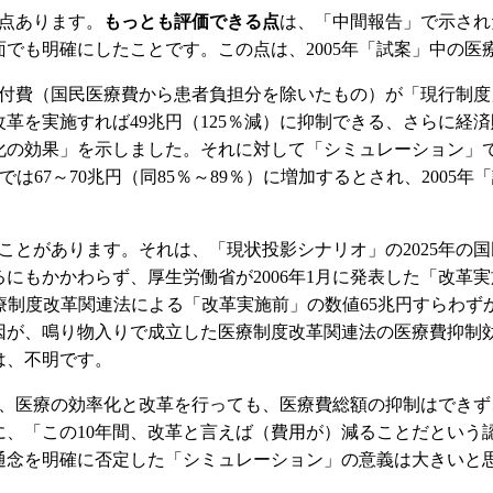
点あります。
もっとも評価できる点
は、「中間報告」で示され
でも明確にしたことです。この点は、2005年「試案」中の医
医療給付費（国民医療費から患者負担分を除いたもの）が「現行制度」
革を実施すれば49兆円（125％減）に抑制できる、さらに経
化の効果」を示しました。それに対して「シミュレーション」で
」では67～70兆円（同85％～89％）に増加するとされ、20
とがあります。それは、「現状投影シナリオ」の2025年の国民医
もかかわらず、厚生労働省が2006年1月に発表した「改革実施
、医療制度改革関連法による「改革実施前」の数値65兆円すらわ
因が、鳴り物入りで成立した医療制度改革関連法の医療費抑制
は、不明です。
、医療の効率化と改革を行っても、医療費総額の抑制はできず
に、「この10年間、改革と言えば（費用が）減ることだという
通念を明確に否定した「シミュレーション」の意義は大きいと