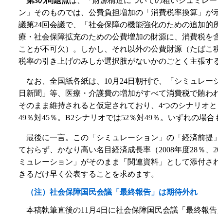
第3の問題点
は、「財源構造についての粗いシュミレー
ン」そのものでは、公費負担増加の「消費税率換算」が示
議第24回会議で、「社会保障の機能強化のための追加
療・社会保障拡充のための公費増加の財源に、消費税を
ことが不可欠）。しかし、それ以外の公費財源（たばこ
税率の引き上げのみしか選択肢がないかのごとく主張す
なお、全国紙各紙は、10月24日朝刊で、「シミュレー
日新聞」等、医療・介護費の増加がすべて消費税で賄わ
そのまま維持されると仮定されており、4つのシナリオとも
49％対45％。B2シナリオでは52％対49％。いずれ
最後に一言。この「シミュレーション」の「経済前提
ておらず、かなり高い名目経済成長率（2008年度28％、
ミュレーション」がそのまま「関連資料」として添付さ
きるだけ早く公表することを求めます。
（注）社会保障国民会議「最終報告」は期待外れ
本稿執筆直後の11月4日に社会保障国民会議「最終報