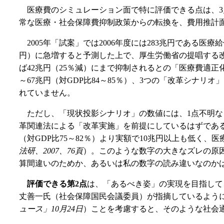
医療費のシミュレーション面で特に評価できる点は、3
常な医療・社会保障費抑制政策からの転換を、費用推計面
2005年「試案」では2006年度には283兆円である
円）に急増すると予測した上で、厚生労働省の提唱する改
ば42兆円（25％減）にまで抑制されるとの「医療費適正
～67兆円（対GDP比84～85％）、3つの「改革シナリオ
れていません。
ただし、「現状投影シナリオ」の数値には、1点不明なこ
革関連法による「改革実施」を前提にしているはずであるに
（対GDP比75～82％）より実額で10兆円以上も低く
法研、2007、76頁
）。このような数字の大きなズレの原
算間違いのためか、あるいは私の数字の読み違いなのか
評価できる第2点
は、「あるべき姿」の実現を目指して
丈善一氏（社会保障国民会議委員）が指摘しているよう
ュース」10月24日
）ことを考慮すると、そのような社会