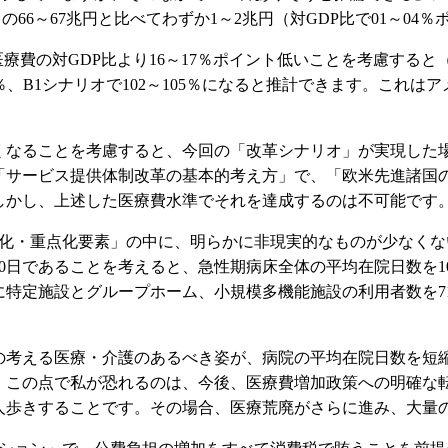
の66～67兆円と比べてわずか1～2兆円（対GDP比で01～04
医療費の対GDP比より16～17％ポイント低いことを考慮すると
％、B1シナリオで102～105％になると推計できます。これはア
高くなることを考慮すると、今回の「改革シナリオ」が実現した
「サービス提供体制改革の基本的考え方」で、「欧米先進諸国
しかし、上述した医療費水準でそれを達成するのは不可能です
化・重点化要素」の中に、明らかに非現実的なものが少なくな
0日であることを考えると、急性期病床全体の平均在院日数を
に特定施設とグループホーム、小規模多機能施設の利用者数を7
の考える医療・介護のあるべき姿が、病院の平均在院日数を短
。この点で私が恐れるのは、今後、医療費増加政策への明確な
人歩きすることです。その場合、医療荒廃がさらに進み、大量