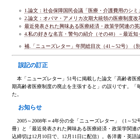
1.論文：社会保障国民会議「医療・介護費用のシミュレ
2.論文：オバマ・アメリカ次期大統領の医療制度改革案
最近発表された興味ある医療経済・政策学関連の英語論文
4.私の好きな名言・警句の紹介（その48）－最近
補.「ニューズレター」年間総目次（41～52号）
誤記の訂正
本「ニューズレター」51号に掲載した論文「高齢者医
期高齢者医療制度の廃止を主張すると」の誤りです。「毎
た。
お知らせ
2005～2008年＝4年分の全「ニューズレター」（
冊）と「最近発表された興味ある医療経済・政策学関連の
込締切は12月10日で、12月11日に配信）。各洋書