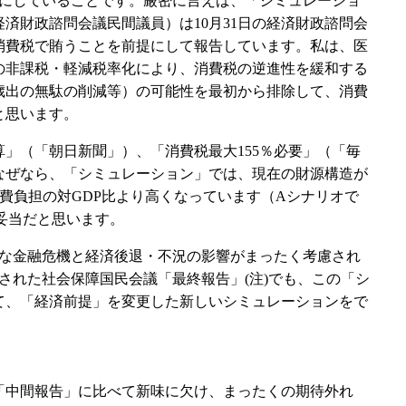
にしていることです。厳密に言えば、「シミュレーショ
済財政諮問会議民間議員）は10月31日の経済財政諮問会
消費税で賄うことを前提にして報告しています。私は、医
の非課税・軽減税率化により、消費税の逆進性を緩和する
歳出の無駄の削減等）の可能性を最初から排除して、消費
と思います。
算」（「朝日新聞」）、「消費税最大155％必要」（「毎
なぜなら、「シミュレーション」では、現在の財源構造が
公費負担の対GDP比より高くなっています（Aシナリオで
は妥当だと思います。
的な金融危機と経済後退・不況の影響がまったく考慮され
発表された社会保障国民会議「最終報告」(注)でも、この「シ
て、「経済前提」を変更した新しいシミュレーションをで
た「中間報告」に比べて新味に欠け、まったくの期待外れ