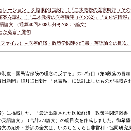
ーション」を複眼的に読む （「二木教授の医療時評（その61)」『
を読む （「二木教授の医療時評（その62)」『文化連情報』2008
 （通算40回2008年分その8：7論文)
知った名言・警句
（別ファイル）－医療経済・政策学関連の洋書・英語論文の目次
療制度－国民皆保険の理念に反する」の22行目（第6段落の冒
日新聞」10月12日朝刊「発言席」には訂正したものが掲載
1～52号）に掲載した、「最近出版された医療経済・政策学関連図
英語論文」（合計273論文）の総目次を作成しました。御希
・英語論文の紹介・抄訳の全文は、いのちとくらし非営利・協同研